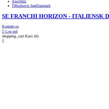
Anschütz
Tilbudsavis JagtDanmark
SE FRANCHI HORIZON - ITALIENSK 
Kontakt os

Log ind
shopping_cart
Kurv
(0)
