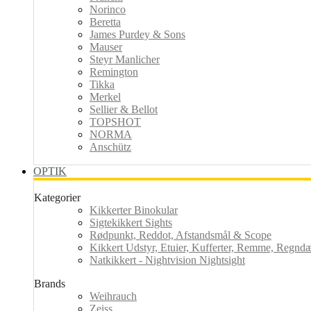
Norinco
Beretta
James Purdey & Sons
Mauser
Steyr Manlicher
Remington
Tikka
Merkel
Sellier & Bellot
TOPSHOT
NORMA
Anschütz
OPTIK
Kategorier
Kikkerter Binokular
Sigtekikkert Sights
Rødpunkt, Reddot, Afstandsmål & Scope
Kikkert Udstyr, Etuier, Kufferter, Remme, Regndæk
Natkikkert - Nightvision Nightsight
Brands
Weihrauch
Zeiss