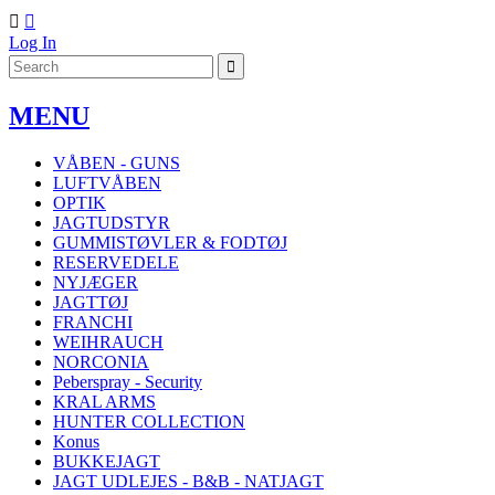


Log In
MENU
VÅBEN - GUNS
LUFTVÅBEN
OPTIK
JAGTUDSTYR
GUMMISTØVLER & FODTØJ
RESERVEDELE
NYJÆGER
JAGTTØJ
FRANCHI
WEIHRAUCH
NORCONIA
Peberspray - Security
KRAL ARMS
HUNTER COLLECTION
Konus
BUKKEJAGT
JAGT UDLEJES - B&B - NATJAGT