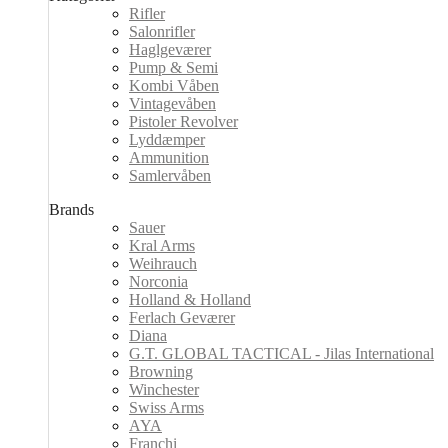
Rifler
Salonrifler
Haglgeværer
Pump & Semi
Kombi Våben
Vintagevåben
Pistoler Revolver
Lyddæmper
Ammunition
Samlervåben
Brands
Sauer
Kral Arms
Weihrauch
Norconia
Holland & Holland
Ferlach Geværer
Diana
G.T. GLOBAL TACTICAL - Jilas International
Browning
Winchester
Swiss Arms
AYA
Franchi