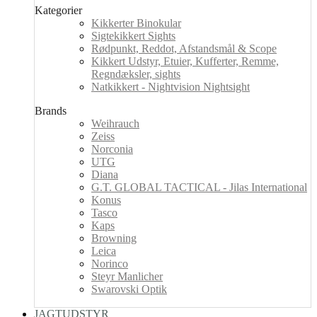
Kategorier
Kikkerter Binokular
Sigtekikkert Sights
Rødpunkt, Reddot, Afstandsmål & Scope
Kikkert Udstyr, Etuier, Kufferter, Remme,
Regndæksler, sights
Natkikkert - Nightvision Nightsight
Brands
Weihrauch
Zeiss
Norconia
UTG
Diana
G.T. GLOBAL TACTICAL - Jilas International
Konus
Tasco
Kaps
Browning
Leica
Norinco
Steyr Manlicher
Swarovski Optik
JAGTUDSTYR