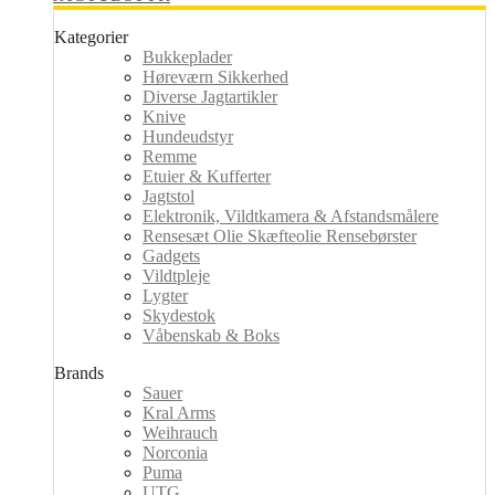
Kategorier
Bukkeplader
Høreværn Sikkerhed
Diverse Jagtartikler
Knive
Hundeudstyr
Remme
Etuier & Kufferter
Jagtstol
Elektronik, Vildtkamera & Afstandsmålere
Rensesæt Olie Skæfteolie Rensebørster
Gadgets
Vildtpleje
Lygter
Skydestok
Våbenskab & Boks
Brands
Sauer
Kral Arms
Weihrauch
Norconia
Puma
UTG