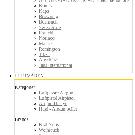
G.T. GLOBAL TACTICAL - Jilas International
Konus
Kaps
Browning
Bushsnell
Swiss Arms
Franchi
Norinco
Mauser
Remington
Tikka
Anschütz
Jilas International
LUFTVÅBEN
Kategorier
Luftgevær Airgun
Luftpistol Airpistol
Airgun Udstyr
Hagl - Airgun pellet
Brands
Kral Arms
Weihrauch