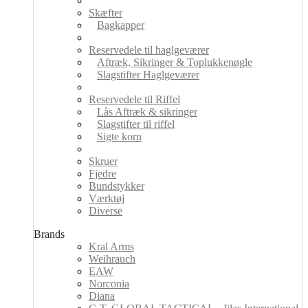
Skæfter
Bagkapper
Reservedele til haglgeværer
Aftræk, Sikringer & Toplukkenøgle
Slagstifter Haglgeværer
Reservedele til Riffel
Lås Aftræk & sikringer
Slagstifter til riffel
Sigte korn
Skruer
Fjedre
Bundstykker
Værktøj
Diverse
Brands
Kral Arms
Weihrauch
EAW
Norconia
Diana