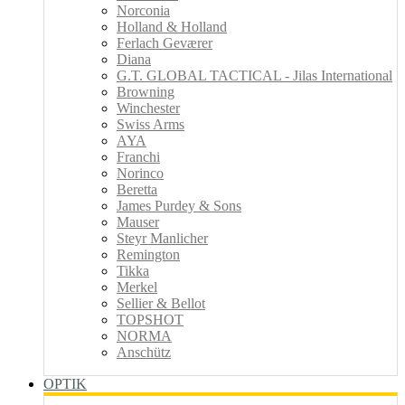
Norconia
Holland & Holland
Ferlach Geværer
Diana
G.T. GLOBAL TACTICAL - Jilas International
Browning
Winchester
Swiss Arms
AYA
Franchi
Norinco
Beretta
James Purdey & Sons
Mauser
Steyr Manlicher
Remington
Tikka
Merkel
Sellier & Bellot
TOPSHOT
NORMA
Anschütz
OPTIK