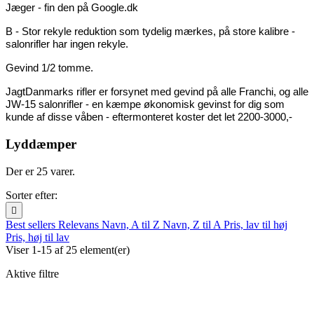
Jæger - fin den på Google.dk
B - Stor rekyle reduktion som tydelig mærkes, på store kalibre - 
salonrifler har ingen rekyle.
Gevind 1/2 tomme.
JagtDanmarks rifler er forsynet med gevind på alle Franchi, og alle 
JW-15 salonrifler - en kæmpe økonomisk gevinst for dig som 
kunde af disse våben - eftermonteret koster det let 2200-3000,- 
Lyddæmper
Der er 25 varer.
Sorter efter:

Best sellers
Relevans
Navn, A til Z
Navn, Z til A
Pris, lav til høj
Pris, høj til lav
Viser 1-15 af 25 element(er)
Aktive filtre