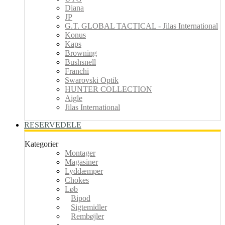
Diana
JP
G.T. GLOBAL TACTICAL - Jilas International
Konus
Kaps
Browning
Bushsnell
Franchi
Swarovski Optik
HUNTER COLLECTION
Aigle
Jilas International
RESERVEDELE
Kategorier
Montager
Magasiner
Lyddæmper
Chokes
Løb
Bipod
Sigtemidler
Rembøjler