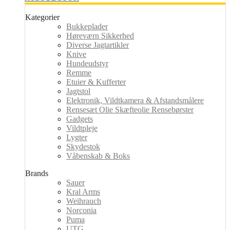
Kategorier
Bukkeplader
Høreværn Sikkerhed
Diverse Jagtartikler
Knive
Hundeudstyr
Remme
Etuier & Kufferter
Jagtstol
Elektronik, Vildtkamera & Afstandsmålere
Rensesæt Olie Skæfteolie Rensebørster
Gadgets
Vildtpleje
Lygter
Skydestok
Våbenskab & Boks
Brands
Sauer
Kral Arms
Weihrauch
Norconia
Puma
UTG