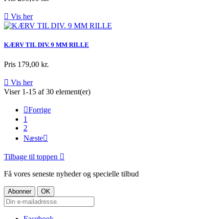

Vis her
KÆRV TIL DIV. 9 MM RILLE
Pris
179,00 kr.

Vis her
Viser 1-15 af 30 element(er)

Forrige
1
2
Næste

Tilbage til toppen

Få vores seneste nyheder og specielle tilbud
Facebook