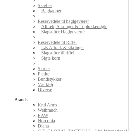
Skæfter
Bagkapper
Reservedele til haglgeværer
Aftræk, Sikringer & Toplukkenøgle
Slagstifter Haglgeværer
Reservedele til Riffel
Lås Aftræk & sikringer
Slagstifter til riffel
Sigte korn
Skruer
Fjedre
Bundstykker
Værktøj
Diverse
Brands
Kral Arms
Weihrauch
EAW
Norconia
Diana