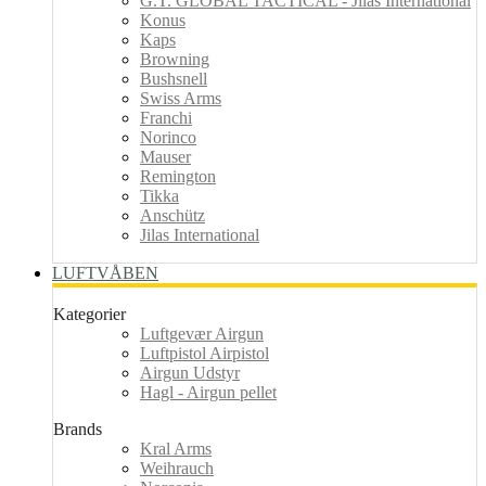
G.T. GLOBAL TACTICAL - Jilas International
Konus
Kaps
Browning
Bushsnell
Swiss Arms
Franchi
Norinco
Mauser
Remington
Tikka
Anschütz
Jilas International
LUFTVÅBEN
Kategorier
Luftgevær Airgun
Luftpistol Airpistol
Airgun Udstyr
Hagl - Airgun pellet
Brands
Kral Arms
Weihrauch