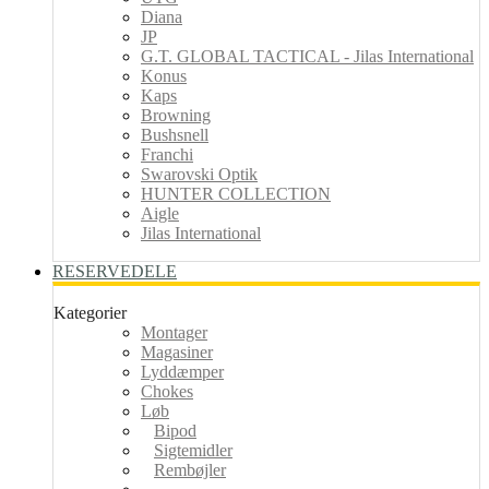
Diana
JP
G.T. GLOBAL TACTICAL - Jilas International
Konus
Kaps
Browning
Bushsnell
Franchi
Swarovski Optik
HUNTER COLLECTION
Aigle
Jilas International
RESERVEDELE
Kategorier
Montager
Magasiner
Lyddæmper
Chokes
Løb
Bipod
Sigtemidler
Rembøjler