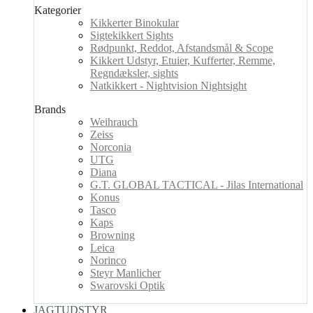
Kategorier
Kikkerter Binokular
Sigtekikkert Sights
Rødpunkt, Reddot, Afstandsmål & Scope
Kikkert Udstyr, Etuier, Kufferter, Remme,
Regndæksler, sights
Natkikkert - Nightvision Nightsight
Brands
Weihrauch
Zeiss
Norconia
UTG
Diana
G.T. GLOBAL TACTICAL - Jilas International
Konus
Tasco
Kaps
Browning
Leica
Norinco
Steyr Manlicher
Swarovski Optik
JAGTUDSTYR