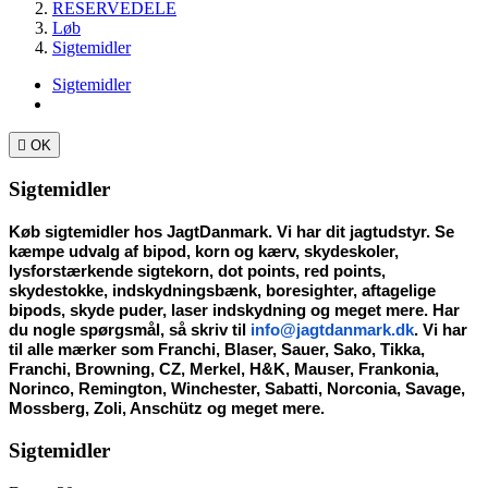
RESERVEDELE
Løb
Sigtemidler
Sigtemidler

OK
Sigtemidler
Køb sigtemidler hos JagtDanmark. Vi har dit jagtudstyr. Se 
kæmpe udvalg af bipod, korn og kærv, skydeskoler, 
lysforstærkende sigtekorn, dot points, red points, 
skydestokke, indskydningsbænk, boresighter, aftagelige 
bipods, skyde puder, laser indskydning og meget mere. Har 
du nogle spørgsmål, så skriv til 
info@jagtdanmark.dk
. Vi har 
til alle mærker som 
Franchi, Blaser, Sauer, Sako, Tikka, 
Franchi, Browning, CZ, Merkel, H&K, Mauser, Frankonia, 
Norinco, Remington, Winchester, Sabatti, Norconia, Savage, 
Mossberg, Zoli, Anschütz og meget mere. 
Sigtemidler