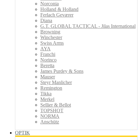
Norconia
Holland & Holland
Ferlach Geværer
Diana
G.T. GLOBAL TACTICAL - Jilas International
Browning
Winchester
Swiss Arms
AYA
Franchi
Norinco
Beretta
James Purdey & Sons
Mauser
Steyr Manlicher
Remington
Tikka
Merkel
Sellier & Bellot
TOPSHOT
NORMA
Anschütz
OPTIK