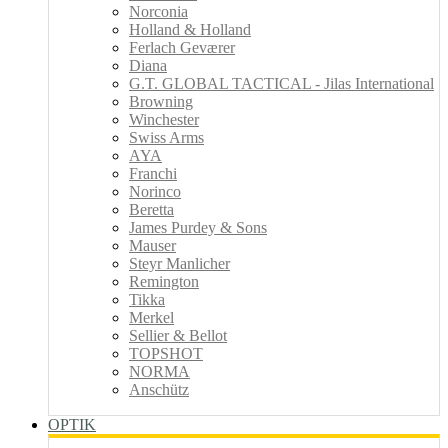
Norconia
Holland & Holland
Ferlach Geværer
Diana
G.T. GLOBAL TACTICAL - Jilas International
Browning
Winchester
Swiss Arms
AYA
Franchi
Norinco
Beretta
James Purdey & Sons
Mauser
Steyr Manlicher
Remington
Tikka
Merkel
Sellier & Bellot
TOPSHOT
NORMA
Anschütz
OPTIK