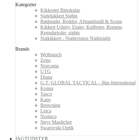
Kategorier
Kikkerter Binokular
Sigtekikkert Sights
Rødpunkt, Reddot, Afstandsmål & Scope
Kikkert Udstyr, Etuier, Kufferter, Remme,
Regndæksler, sights
Natkikkert - Nightvision Nightsight
Brands
Weihrauch
Zeiss
Norconia
UTG
Diana
G.T. GLOBAL TACTICAL - Jilas International
Konus
Tasco
Kaps
Browning
Leica
Norinco
Steyr Manlicher
Swarovski Optik
JAGTUDSTYR