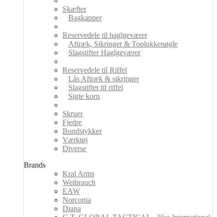
Skæfter
Bagkapper
Reservedele til haglgeværer
Aftræk, Sikringer & Toplukkenøgle
Slagstifter Haglgeværer
Reservedele til Riffel
Lås Aftræk & sikringer
Slagstifter til riffel
Sigte korn
Skruer
Fjedre
Bundstykker
Værktøj
Diverse
Brands
Kral Arms
Weihrauch
EAW
Norconia
Diana