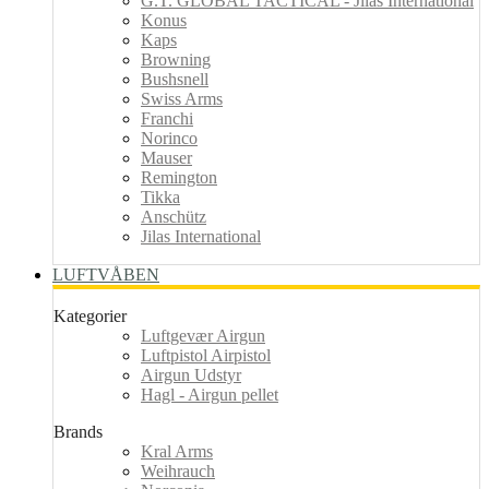
G.T. GLOBAL TACTICAL - Jilas International
Konus
Kaps
Browning
Bushsnell
Swiss Arms
Franchi
Norinco
Mauser
Remington
Tikka
Anschütz
Jilas International
LUFTVÅBEN
Kategorier
Luftgevær Airgun
Luftpistol Airpistol
Airgun Udstyr
Hagl - Airgun pellet
Brands
Kral Arms
Weihrauch