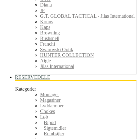
Diana
JP
G.T. GLOBAL TACTICAL - Jilas International
Konus
Kaps
Browning
Bushsnell
Franchi
Swarovski Optik
HUNTER COLLECTION
Aigle
Jilas International
RESERVEDELE
Kategorier
Montager
Magasiner
Lyddæmper
Chokes
Løb
Bipod
Sigtemidler
Rembøjler