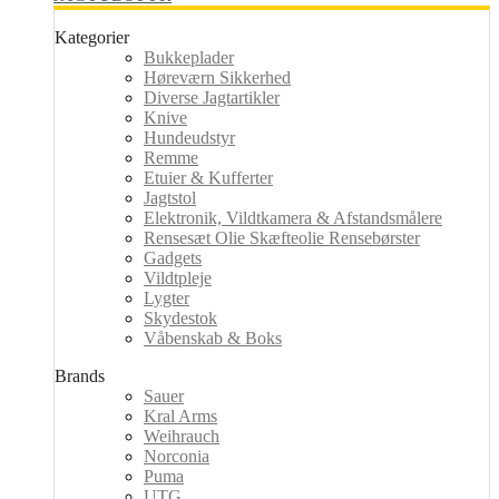
Kategorier
Bukkeplader
Høreværn Sikkerhed
Diverse Jagtartikler
Knive
Hundeudstyr
Remme
Etuier & Kufferter
Jagtstol
Elektronik, Vildtkamera & Afstandsmålere
Rensesæt Olie Skæfteolie Rensebørster
Gadgets
Vildtpleje
Lygter
Skydestok
Våbenskab & Boks
Brands
Sauer
Kral Arms
Weihrauch
Norconia
Puma
UTG