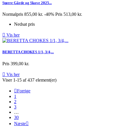
Større Gårde og Skove 2025...
Normalpris
855,00 kr.
-40%
Pris
513,00 kr.
Nedsat pris

Vis her
BERETTA CHOKES 1/1, 3/4,...
Pris
399,00 kr.

Vis her
Viser 1-15 af 437 element(er)

Forrige
1
2
3
…
30
Næste
