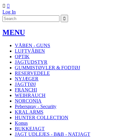


Log In
MENU
VÅBEN - GUNS
LUFTVÅBEN
OPTIK
JAGTUDSTYR
GUMMISTØVLER & FODTØJ
RESERVEDELE
NYJÆGER
JAGTTØJ
FRANCHI
WEIHRAUCH
NORCONIA
Peberspray - Security
KRAL ARMS
HUNTER COLLECTION
Konus
BUKKEJAGT
JAGT UDLEJES - B&B - NATJAGT