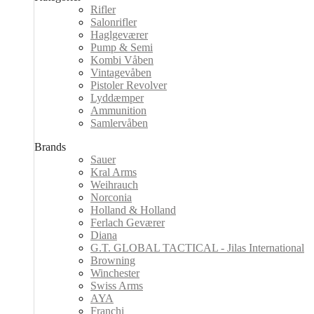
Rifler
Salonrifler
Haglgeværer
Pump & Semi
Kombi Våben
Vintagevåben
Pistoler Revolver
Lyddæmper
Ammunition
Samlervåben
Brands
Sauer
Kral Arms
Weihrauch
Norconia
Holland & Holland
Ferlach Geværer
Diana
G.T. GLOBAL TACTICAL - Jilas International
Browning
Winchester
Swiss Arms
AYA
Franchi