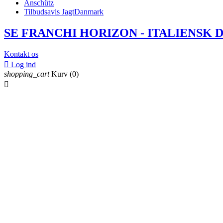
Anschütz
Tilbudsavis JagtDanmark
SE FRANCHI HORIZON - ITALIENSK 
Kontakt os

Log ind
shopping_cart
Kurv
(0)
