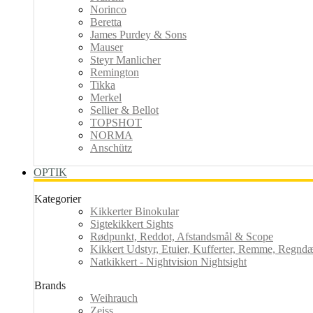
Norinco
Beretta
James Purdey & Sons
Mauser
Steyr Manlicher
Remington
Tikka
Merkel
Sellier & Bellot
TOPSHOT
NORMA
Anschütz
OPTIK
Kategorier
Kikkerter Binokular
Sigtekikkert Sights
Rødpunkt, Reddot, Afstandsmål & Scope
Kikkert Udstyr, Etuier, Kufferter, Remme, Regndæk
Natkikkert - Nightvision Nightsight
Brands
Weihrauch
Zeiss