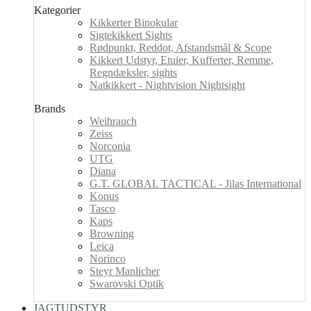
Kategorier
Kikkerter Binokular
Sigtekikkert Sights
Rødpunkt, Reddot, Afstandsmål & Scope
Kikkert Udstyr, Etuier, Kufferter, Remme,
Regndæksler, sights
Natkikkert - Nightvision Nightsight
Brands
Weihrauch
Zeiss
Norconia
UTG
Diana
G.T. GLOBAL TACTICAL - Jilas International
Konus
Tasco
Kaps
Browning
Leica
Norinco
Steyr Manlicher
Swarovski Optik
JAGTUDSTYR