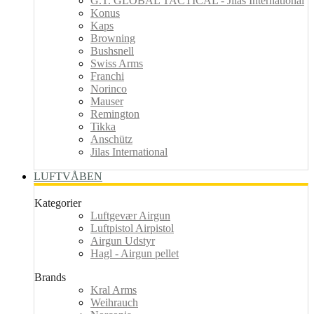
G.T. GLOBAL TACTICAL - Jilas International
Konus
Kaps
Browning
Bushsnell
Swiss Arms
Franchi
Norinco
Mauser
Remington
Tikka
Anschütz
Jilas International
LUFTVÅBEN
Kategorier
Luftgevær Airgun
Luftpistol Airpistol
Airgun Udstyr
Hagl - Airgun pellet
Brands
Kral Arms
Weihrauch