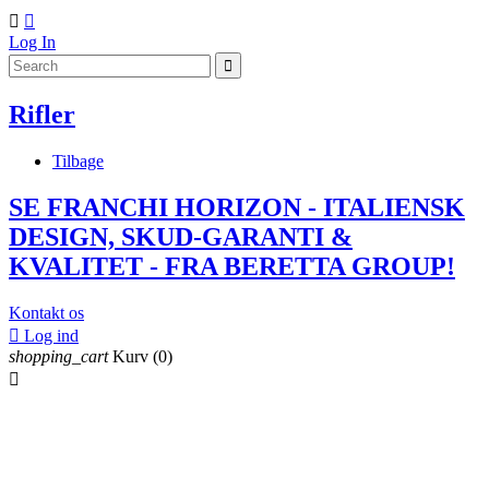


Log In
Rifler
Tilbage
SE FRANCHI HORIZON - ITALIENSK
DESIGN, SKUD-GARANTI &
KVALITET - FRA BERETTA GROUP!
Kontakt os

Log ind
shopping_cart
Kurv
(0)
