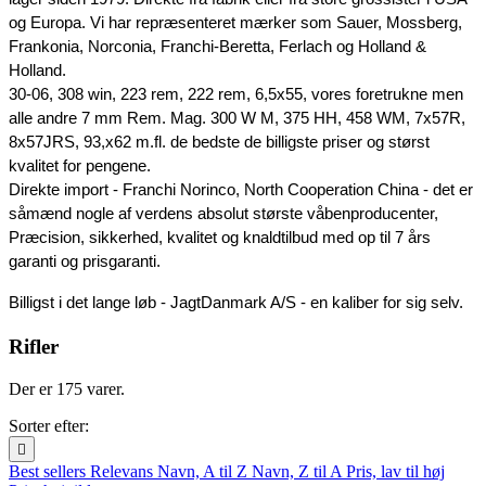
og Europa. Vi har repræsenteret mærker som Sauer, Mossberg, 
Frankonia, Norconia, Franchi-Beretta, Ferlach og Holland & 
Holland. 
30-06, 308 win, 223 rem, 222 rem, 6,5x55, vores foretrukne men 
alle andre 7 mm Rem. Mag. 300 W M, 375 HH, 458 WM, 7x57R, 
8x57JRS, 93,x62 m.fl. de bedste de billigste priser og størst 
kvalitet for pengene. 
Direkte import - Franchi Norinco, North Cooperation China - det er 
såmænd nogle af verdens absolut største våbenproducenter, 
Præcision, sikkerhed, kvalitet og knaldtilbud med op til 7 års 
garanti og prisgaranti. 
Billigst i det lange løb - JagtDanmark A/S - en kaliber for sig selv.  
Rifler
Der er 175 varer.
Sorter efter:

Best sellers
Relevans
Navn, A til Z
Navn, Z til A
Pris, lav til høj