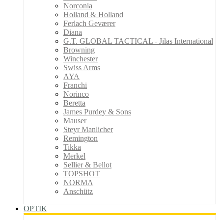
Norconia
Holland & Holland
Ferlach Geværer
Diana
G.T. GLOBAL TACTICAL - Jilas International
Browning
Winchester
Swiss Arms
AYA
Franchi
Norinco
Beretta
James Purdey & Sons
Mauser
Steyr Manlicher
Remington
Tikka
Merkel
Sellier & Bellot
TOPSHOT
NORMA
Anschütz
OPTIK