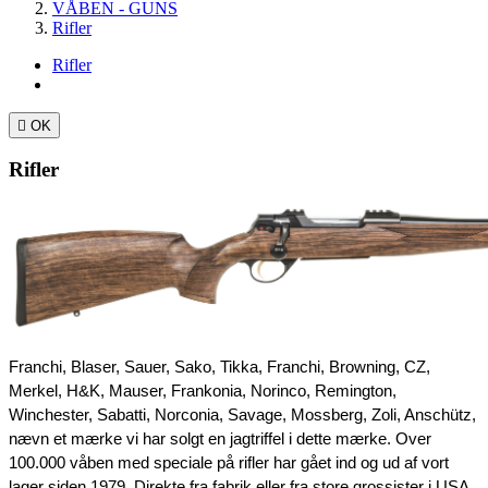
VÅBEN - GUNS
Rifler
Rifler

OK
Rifler
Franchi, Blaser, Sauer, Sako, Tikka, Franchi, Browning, CZ, 
Merkel, H&K, Mauser, Frankonia, Norinco, Remington, 
Winchester, Sabatti, Norconia, Savage, Mossberg, Zoli, Anschütz, 
nævn et mærke vi har solgt en jagtriffel i dette mærke. Over 
100.000 våben med speciale på rifler har gået ind og ud af vort 
lager siden 1979. Direkte fra fabrik eller fra store grossister i USA 