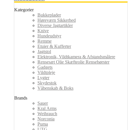
Kategorier
Bukkeplader
Høreværn Sikkerhed
Diverse Jagtartikler
Knive
Hundeudstyr
Remme
Etuier & Kufferter
Jagtstol
Elektronik, Vildtkamera & Afstandsmålere
Rensesæt Olie Skæfteolie Rensebørster
Gadgets
Vildtpleje
Lygter
Skydestok
Våbenskab & Boks
Brands
Sauer
Kral Arms
Weihrauch
Norconia
Puma
UTG