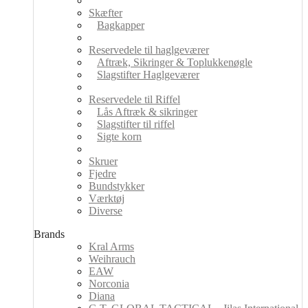
Skæfter
Bagkapper
Reservedele til haglgeværer
Aftræk, Sikringer & Toplukkenøgle
Slagstifter Haglgeværer
Reservedele til Riffel
Lås Aftræk & sikringer
Slagstifter til riffel
Sigte korn
Skruer
Fjedre
Bundstykker
Værktøj
Diverse
Brands
Kral Arms
Weihrauch
EAW
Norconia
Diana