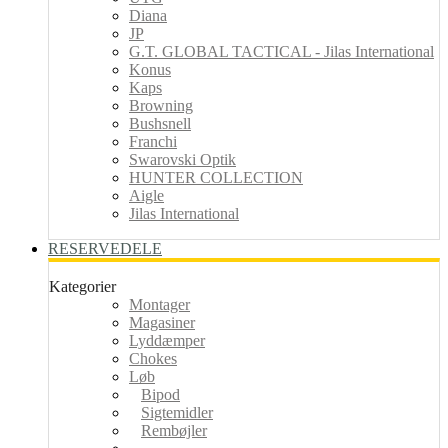
Diana
JP
G.T. GLOBAL TACTICAL - Jilas International
Konus
Kaps
Browning
Bushsnell
Franchi
Swarovski Optik
HUNTER COLLECTION
Aigle
Jilas International
RESERVEDELE
Kategorier
Montager
Magasiner
Lyddæmper
Chokes
Løb
Bipod
Sigtemidler
Rembøjler