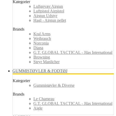
Kategorier
Luftgevær Airgun
Luftpistol Airpistol
Airgun Udstyr
Hagl - Airgun pellet
Brands
Kral Arms
Weihrauch
Norconia
Diana
G.T. GLOBAL TACTICAL - Jilas International
Browning
Steyr Manlicher
GUMMISTØVLER & FODTØJ
Kategorier
Gummistøvler & Diverse
Brands
Le Chameau
G.T. GLOBAL TACTICAL - Jilas International
Aigle