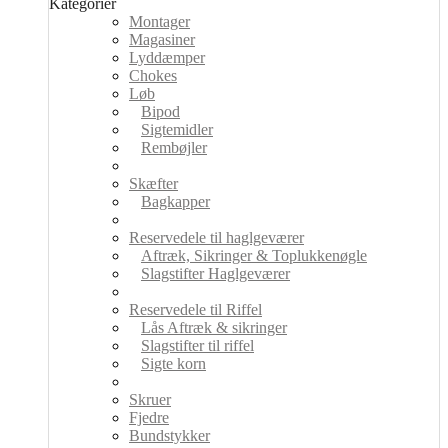
Kategorier
Montager
Magasiner
Lyddæmper
Chokes
Løb
Bipod
Sigtemidler
Rembøjler
Skæfter
Bagkapper
Reservedele til haglgeværer
Aftræk, Sikringer & Toplukkenøgle
Slagstifter Haglgeværer
Reservedele til Riffel
Lås Aftræk & sikringer
Slagstifter til riffel
Sigte korn
Skruer
Fjedre
Bundstykker