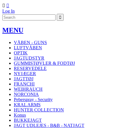


Log In
MENU
VÅBEN - GUNS
LUFTVÅBEN
OPTIK
JAGTUDSTYR
GUMMISTØVLER & FODTØJ
RESERVEDELE
NYJÆGER
JAGTTØJ
FRANCHI
WEIHRAUCH
NORCONIA
Peberspray - Security
KRAL ARMS
HUNTER COLLECTION
Konus
BUKKEJAGT
JAGT UDLEJES - B&B - NATJAGT