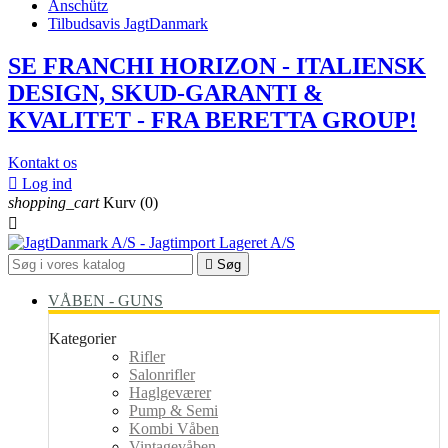
Anschütz
Tilbudsavis JagtDanmark
SE FRANCHI HORIZON - ITALIENSK
DESIGN, SKUD-GARANTI &
KVALITET - FRA BERETTA GROUP!
Kontakt os

Log ind
shopping_cart
Kurv
(0)


Søg
VÅBEN - GUNS
Kategorier
Rifler
Salonrifler
Haglgeværer
Pump & Semi
Kombi Våben
Vintagevåben