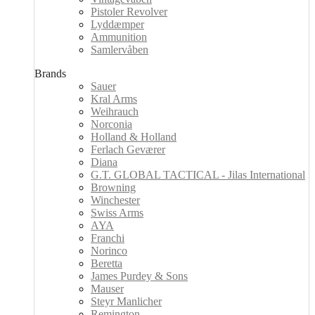
Pistoler Revolver
Lyddæmper
Ammunition
Samlervåben
Brands
Sauer
Kral Arms
Weihrauch
Norconia
Holland & Holland
Ferlach Geværer
Diana
G.T. GLOBAL TACTICAL - Jilas International
Browning
Winchester
Swiss Arms
AYA
Franchi
Norinco
Beretta
James Purdey & Sons
Mauser
Steyr Manlicher
Remington