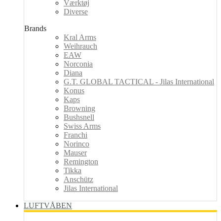
Værktøj
Diverse
Brands
Kral Arms
Weihrauch
EAW
Norconia
Diana
G.T. GLOBAL TACTICAL - Jilas International
Konus
Kaps
Browning
Bushsnell
Swiss Arms
Franchi
Norinco
Mauser
Remington
Tikka
Anschütz
Jilas International
LUFTVÅBEN