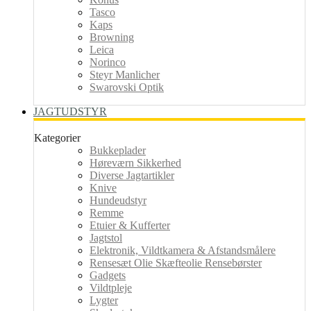
Tasco
Kaps
Browning
Leica
Norinco
Steyr Manlicher
Swarovski Optik
JAGTUDSTYR
Kategorier
Bukkeplader
Høreværn Sikkerhed
Diverse Jagtartikler
Knive
Hundeudstyr
Remme
Etuier & Kufferter
Jagtstol
Elektronik, Vildtkamera & Afstandsmålere
Rensesæt Olie Skæfteolie Rensebørster
Gadgets
Vildtpleje
Lygter