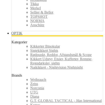
Tikka
Merkel
Sellier & Bellot
TOPSHOT
NORMA
Anschütz
OPTIK
Kategorier
Kikkerter Binokular
Sigtekikkert Sights
Rødpunkt, Reddot, Afstandsmål & Scope
Kikkert Udstyr, Etuier, Kufferter, Remme,
Regndæksler, sights
Natkikkert - Nightvision Nightsight
Brands
Weihrauch
Zeiss
Norconia
UTG
Diana
G.T. GLOBAL TACTICAL - Jilas International
Konus