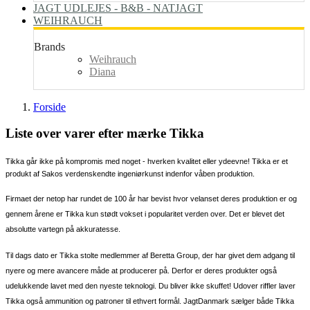
JAGT UDLEJES - B&B - NATJAGT
WEIHRAUCH
Brands
Weihrauch
Diana
Forside
Liste over varer efter mærke Tikka
Tikka går ikke på kompromis med noget - hverken kvalitet eller ydeevne! Tikka er et 
produkt af Sakos verdenskendte ingeniørkunst indenfor våben produktion.
Firmaet der netop har rundet de 100 år har bevist hvor velanset deres produktion er og 
gennem årene er Tikka kun stødt vokset i popularitet verden over. Det er blevet det 
absolutte vartegn på akkuratesse. 
Til dags dato er Tikka stolte medlemmer af Beretta Group, der har givet dem adgang til 
nyere og mere avancere måde at producerer på. Derfor er deres produkter også 
udelukkende lavet med den nyeste teknologi. Du bliver ikke skuffet! Udover riffler laver 
Tikka også ammunition og patroner til ethvert formål. JagtDanmark sælger både Tikka 