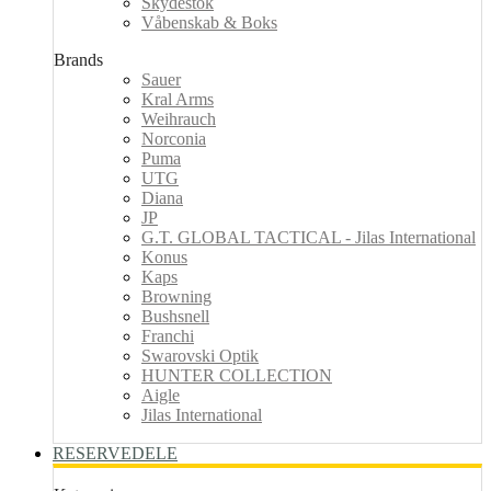
Skydestok
Våbenskab & Boks
Brands
Sauer
Kral Arms
Weihrauch
Norconia
Puma
UTG
Diana
JP
G.T. GLOBAL TACTICAL - Jilas International
Konus
Kaps
Browning
Bushsnell
Franchi
Swarovski Optik
HUNTER COLLECTION
Aigle
Jilas International
RESERVEDELE