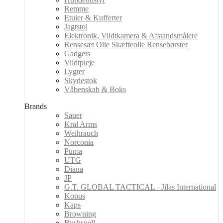
Remme
Etuier & Kufferter
Jagtstol
Elektronik, Vildtkamera & Afstandsmålere
Rensesæt Olie Skæfteolie Rensebørster
Gadgets
Vildtpleje
Lygter
Skydestok
Våbenskab & Boks
Brands
Sauer
Kral Arms
Weihrauch
Norconia
Puma
UTG
Diana
JP
G.T. GLOBAL TACTICAL - Jilas International
Konus
Kaps
Browning
Bushsnell