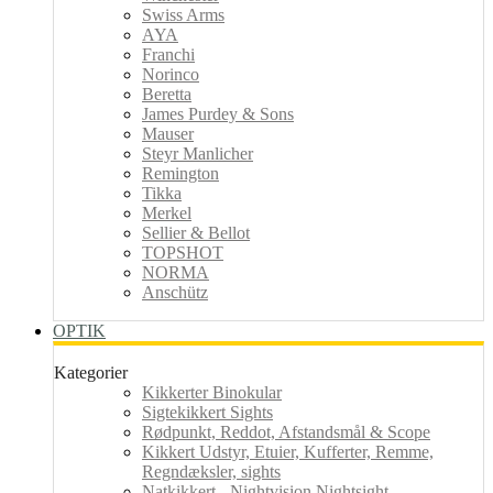
Swiss Arms
AYA
Franchi
Norinco
Beretta
James Purdey & Sons
Mauser
Steyr Manlicher
Remington
Tikka
Merkel
Sellier & Bellot
TOPSHOT
NORMA
Anschütz
OPTIK
Kategorier
Kikkerter Binokular
Sigtekikkert Sights
Rødpunkt, Reddot, Afstandsmål & Scope
Kikkert Udstyr, Etuier, Kufferter, Remme,
Regndæksler, sights
Natkikkert - Nightvision Nightsight