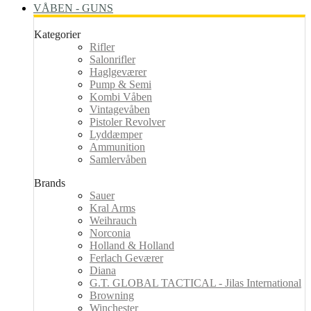
VÅBEN - GUNS
Kategorier
Rifler
Salonrifler
Haglgeværer
Pump & Semi
Kombi Våben
Vintagevåben
Pistoler Revolver
Lyddæmper
Ammunition
Samlervåben
Brands
Sauer
Kral Arms
Weihrauch
Norconia
Holland & Holland
Ferlach Geværer
Diana
G.T. GLOBAL TACTICAL - Jilas International
Browning
Winchester