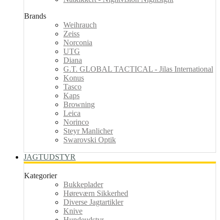
Brands
Weihrauch
Zeiss
Norconia
UTG
Diana
G.T. GLOBAL TACTICAL - Jilas International
Konus
Tasco
Kaps
Browning
Leica
Norinco
Steyr Manlicher
Swarovski Optik
JAGTUDSTYR
Kategorier
Bukkeplader
Høreværn Sikkerhed
Diverse Jagtartikler
Knive
Hundeudstyr