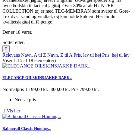
Kvalitetssikret jagttøj lavet i England. Udvalget spreder sig
fra
tweed/oilskin til tactical jagttøj. Over 80% af alt HUNTER
COLLECTION tøj er med TEC-MEMBRAN som svarer til Gore-
Tex dvs.
vand og vindtæt, og kan holde kulden! Her får du
kvalitetsjagttøj til få penge!
Der er 18 varer.
Sorter efter:

Relevans
Navn, A til Z
Navn, Z til A
Pris, lav til høj
Pris, høj til lav
Viser 1-15 af 18 element(er)
ELEGANCE OILSKINSJAKKE DARK...
Normalpris
1.199,00 kr.
-400,00 kr.
Pris
799,00 kr.
Nedsat pris

Vis her
Balmorall Classic Hunting...