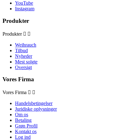
YouTube
Instagram
Produkter
Produkter


Weihrauch
Tilbud
Nyheder
Mest solgte
Oversigt
Vores Firma
Vores Firma


Handelsbetingelser
Juridiske oplysninger
Om os
Betaling
Grøn Profil
Kontakt os
Log ind