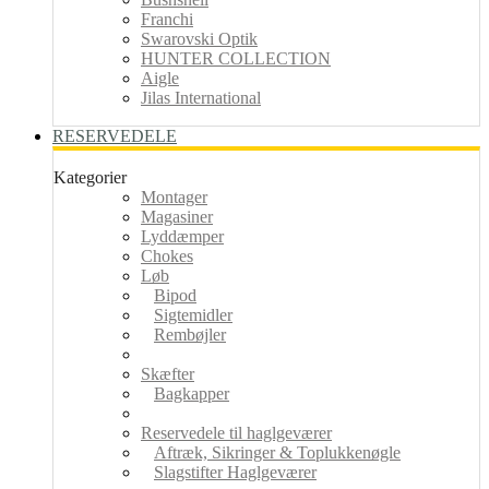
Franchi
Swarovski Optik
HUNTER COLLECTION
Aigle
Jilas International
RESERVEDELE
Kategorier
Montager
Magasiner
Lyddæmper
Chokes
Løb
Bipod
Sigtemidler
Rembøjler
Skæfter
Bagkapper
Reservedele til haglgeværer
Aftræk, Sikringer & Toplukkenøgle
Slagstifter Haglgeværer