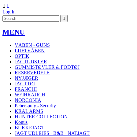


Log In
MENU
VÅBEN - GUNS
LUFTVÅBEN
OPTIK
JAGTUDSTYR
GUMMISTØVLER & FODTØJ
RESERVEDELE
NYJÆGER
JAGTTØJ
FRANCHI
WEIHRAUCH
NORCONIA
Peberspray - Security
KRAL ARMS
HUNTER COLLECTION
Konus
BUKKEJAGT
JAGT UDLEJES - B&B - NATJAGT