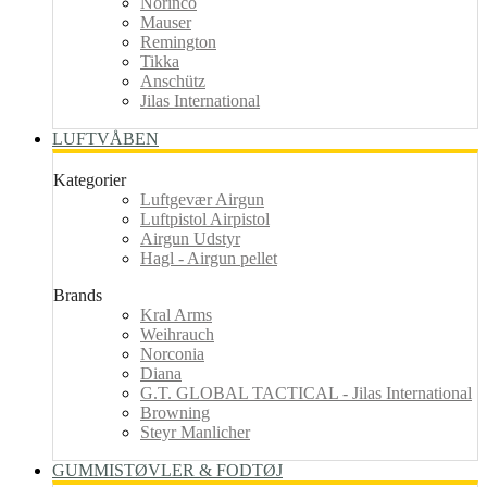
Norinco
Mauser
Remington
Tikka
Anschütz
Jilas International
LUFTVÅBEN
Kategorier
Luftgevær Airgun
Luftpistol Airpistol
Airgun Udstyr
Hagl - Airgun pellet
Brands
Kral Arms
Weihrauch
Norconia
Diana
G.T. GLOBAL TACTICAL - Jilas International
Browning
Steyr Manlicher
GUMMISTØVLER & FODTØJ