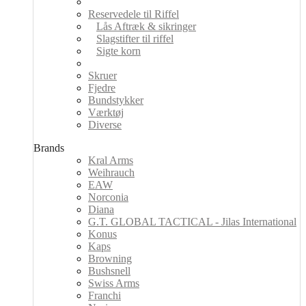
Reservedele til Riffel
Lås Aftræk & sikringer
Slagstifter til riffel
Sigte korn
Skruer
Fjedre
Bundstykker
Værktøj
Diverse
Brands
Kral Arms
Weihrauch
EAW
Norconia
Diana
G.T. GLOBAL TACTICAL - Jilas International
Konus
Kaps
Browning
Bushsnell
Swiss Arms
Franchi