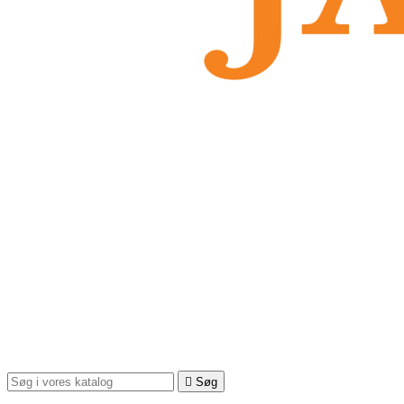

Søg