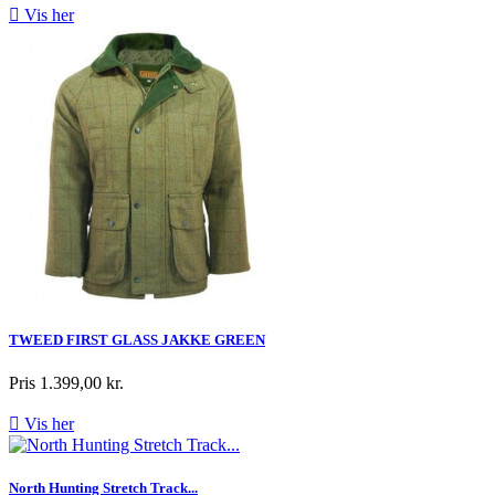

Vis her
TWEED FIRST GLASS JAKKE GREEN
Pris
1.399,00 kr.

Vis her
North Hunting Stretch Track...