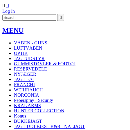


Log In
MENU
VÅBEN - GUNS
LUFTVÅBEN
OPTIK
JAGTUDSTYR
GUMMISTØVLER & FODTØJ
RESERVEDELE
NYJÆGER
JAGTTØJ
FRANCHI
WEIHRAUCH
NORCONIA
Peberspray - Security
KRAL ARMS
HUNTER COLLECTION
Konus
BUKKEJAGT
JAGT UDLEJES - B&B - NATJAGT