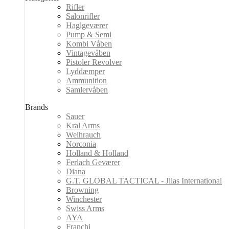
Rifler
Salonrifler
Haglgeværer
Pump & Semi
Kombi Våben
Vintagevåben
Pistoler Revolver
Lyddæmper
Ammunition
Samlervåben
Brands
Sauer
Kral Arms
Weihrauch
Norconia
Holland & Holland
Ferlach Geværer
Diana
G.T. GLOBAL TACTICAL - Jilas International
Browning
Winchester
Swiss Arms
AYA
Franchi