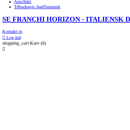
Anschütz
Tilbudsavis JagtDanmark
SE FRANCHI HORIZON - ITALIENSK 
Kontakt os

Log ind
shopping_cart
Kurv
(0)
