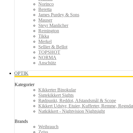
Norinco
Beretta
James Purdey & Sons
Mauser
Steyr Manlicher
Remington
Tikka
Merkel
Sellier & Bellot
TOPSHOT
NORMA
Anschütz
OPTIK
Kategorier
Kikkerter Binokular
Sigtekikkert Sights
Rødpunkt, Reddot, Afstandsmål & Scope
Kikkert Udstyr, Etuier, Kufferter, Remme, Regndæk
Natkikkert - Nightvision Nightsight
Brands
Weihrauch
Zeiss